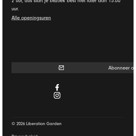
2 uur, dus start je bezoek best niet later dan 15.00
uur.
Liberation Garden
Alle openingsuren
Abonneer op
Facebook
Instagram
© 2026
Liberation Garden