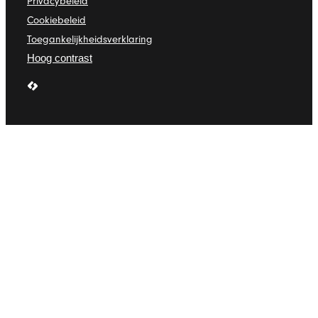
Privacybeleid
Cookiebeleid
Toegankelijkheidsverklaring
Hoog contrast
LCP nv 2026 ©